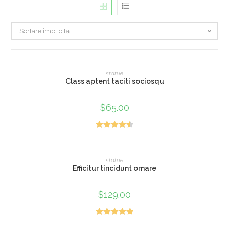
Sortare implicită
ADAUGĂ ÎN COȘ
statue
Class aptent taciti sociosqu
$
65.00
Evaluat la
4.50
din 5
ADAUGĂ ÎN COȘ
statue
Efficitur tincidunt ornare
$
129.00
Evaluat la