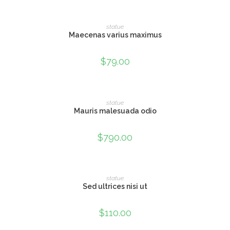
ADAUGĂ ÎN COȘ
statue
Maecenas varius maximus
$
79.00
ADAUGĂ ÎN COȘ
statue
Mauris malesuada odio
$
790.00
ADAUGĂ ÎN COȘ
statue
Sed ultrices nisi ut
$
110.00