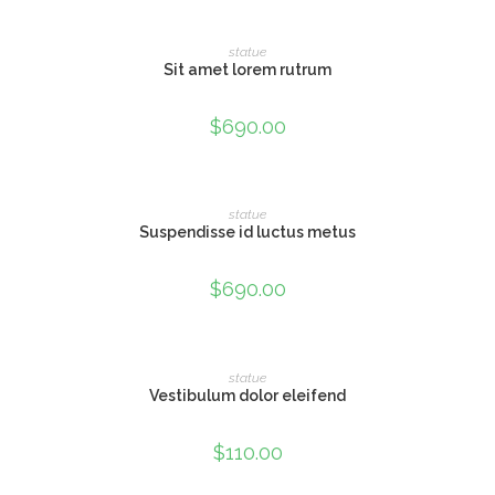
ADAUGĂ ÎN COȘ
statue
Sit amet lorem rutrum
$
690.00
ADAUGĂ ÎN COȘ
statue
Suspendisse id luctus metus
$
690.00
CITEȘTE MAI MULT
statue
OUT OF STOCK
Vestibulum dolor eleifend
$
110.00