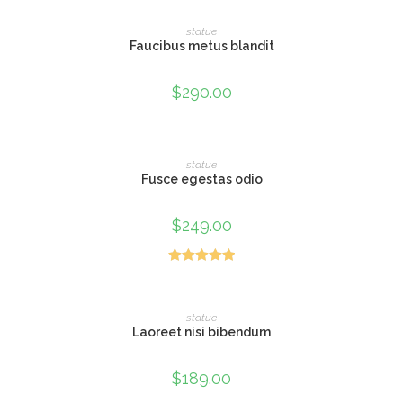
5.00
din 5
ADAUGĂ ÎN COȘ
statue
Faucibus metus blandit
$
290.00
ADAUGĂ ÎN COȘ
statue
Fusce egestas odio
$
249.00
Evaluat la
5.00
din 5
ADAUGĂ ÎN COȘ
statue
Laoreet nisi bibendum
$
189.00